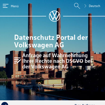
Deutsch
Menü
Datenschutz Portal der
Volkswagen AG
Anfrage auf Wahrnehmung
Ihrer Rechte nach DSGVO bei
der
Volkswagen AG