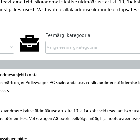
s teavitame teid isikuandmete kaitse üldmääruse artikli 13, 14 ko
t ja kestusest. Vastavatele allalaadimise ikoonidele klõpsates s
Eesmärgi kategooria
andmesubjekti kohta
esmärk on, et Volkswagen AG saaks anda teavet isikuandmete töötlemise 
essis.
ikuandmete kaitse üldmääruse artiklite 13 ja 14 kohaseid teavitamiskohust
ete töötlemisest Volkswagen AG poolt, eelkõige müügi- ja hooldusteenuste
dussüsteemides