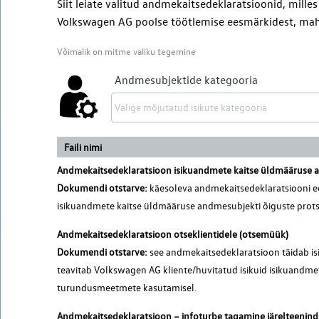
Siit leiate valitud andmekaitsedeklaratsioonid, mille
Volkswagen AG
poolse töötlemise eesmärkidest, mahus
Võimalik on mitme valiku tegemine
Andmesubjektide kategooria
Faili nimi
Andmekaitsedeklaratsioon isikuandmete kaitse üldmääruse 
Dokumendi otstarve:
käesoleva andmekaitsedeklaratsiooni e
isikuandmete kaitse üldmääruse andmesubjekti õiguste prots
Andmekaitsedeklaratsioon otseklientidele (otsemüük)
Dokumendi otstarve:
see andmekaitsedeklaratsioon täidab is
teavitab Volkswagen AG kliente/huvitatud isikuid isikuandm
turundusmeetmete kasutamisel.
Andmekaitsedeklaratsioon – infoturbe tagamine järelteenin