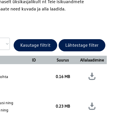
haselt üksikasjalikult
nt
Teie isikuandmete
aate need kuvada ja alla laadida.
Kasutage filtrit
Lähtestage filter
ID
Suurus
Allalaadimine
kohta
0.16 MB
usi ning
0.23 MB
 ning