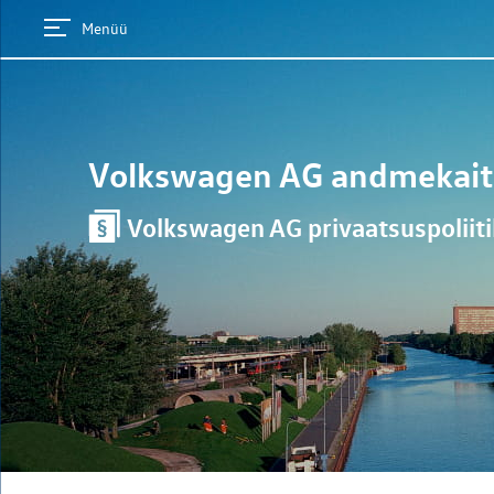
Menüü
Volkswagen AG
andmekait
Volkswagen AG privaatsuspoliit