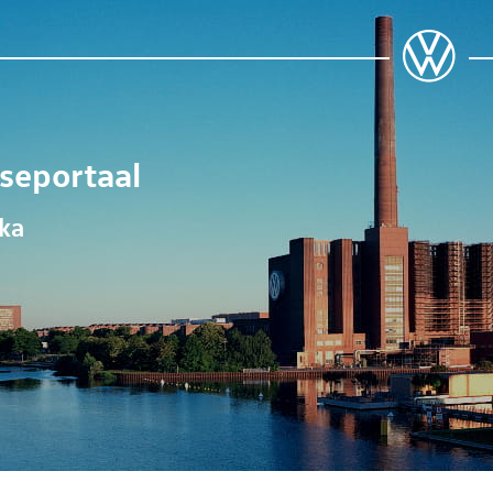
seportaal
ika