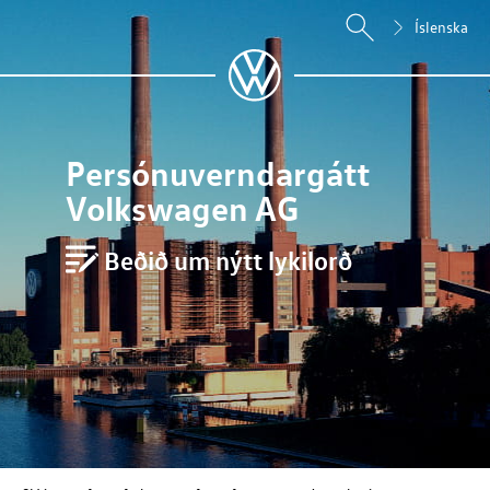
Íslenska
Persónuverndargátt
Volkswagen AG
Beðið um nýtt lykilorð