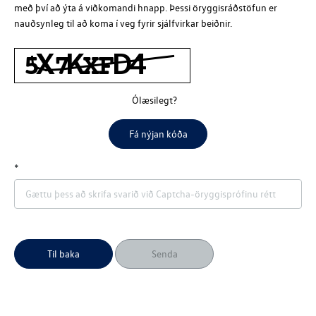
með því að ýta á viðkomandi hnapp. Þessi öryggisráðstöfun er
nauðsynleg til að koma í veg fyrir sjálfvirkar beiðnir.
Ólæsilegt?
Fá nýjan kóða
Til baka
Senda