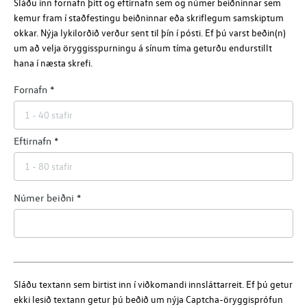
Sláðu inn fornafn þitt og eftirnafn sem og númer beiðninnar sem
kemur fram í staðfestingu beiðninnar eða skriflegum samskiptum
okkar. Nýja lykilorðið verður sent til þín í pósti. Ef þú varst beðin(n)
um að velja öryggisspurningu á sínum tíma geturðu endurstillt
hana í næsta skrefi.
Fornafn
Eftirnafn
Númer beiðni
Sláðu textann sem birtist inn í viðkomandi innsláttarreit. Ef þú getur
ekki lesið textann getur þú beðið um nýja Captcha-öryggisprófun