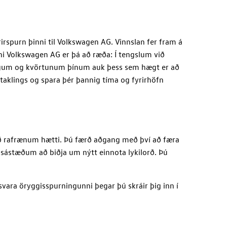
rspurn þinni til
Volkswagen AG
. Vinnslan fer fram á
ni
Volkswagen AG
er þá að ræða: Í tengslum við
rningum og kvörtunum þínum auk þess sem hægt er að
taklings og spara þér þannig tíma og fyrirhöfn
með rafrænum hætti. Þú færð aðgang með því að færa
gisástæðum að biðja um nýtt einnota lykilorð. Þú
svara öryggisspurningunni þegar þú skráir þig inn í