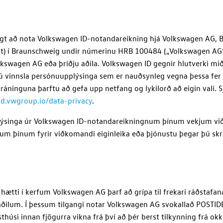
hægt að nota
Volkswagen ID
-notandareikning hjá
Volkswagen AG
, 
ht) í Braunschweig undir númerinu
HRB 100484
(
„Volkswagen AG
lkswagen AG
eða þriðju aðila.
Volkswagen ID
gegnir hlutverki mi
innsla persónuupplýsinga sem er nauðsynleg vegna þessa fer fram
áninguna þarftu að gefa upp netfang og lykilorð að eigin vali. S
id.vwgroup.io/data-privacy
.
lýsinga úr
Volkswagen ID
-notandareikningnum þínum vekjum við 
m þínum fyrir viðkomandi eiginleika eða þjónustu þegar þú skráir
 hætti í kerfum
Volkswagen AG
þarf að grípa til frekari ráðstafa
ðilum. Í þessum tilgangi notar
Volkswagen AG
svokallað POSTIDE
húsi innan fjögurra vikna frá því að þér berst tilkynning frá ok