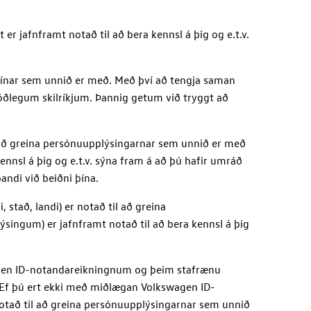
tt er jafnframt notað til að bera kennsl á þig og e.t.v.
 þínar sem unnið er með. Með því að tengja saman
jóðlegum skilríkjum. Þannig getum við tryggt að
l að greina persónuupplýsingarnar sem unnið er með
nnsl á þig og e.t.v. sýna fram á að þú hafir umráð
bandi við beiðni þína.
stað, landi) er notað til að greina
ingum) er jafnframt notað til að bera kennsl á þig
en ID
-notandareikningnum og þeim stafrænu
 Ef þú ert ekki með miðlægan
Volkswagen ID
-
notað til að greina persónuupplýsingarnar sem unnið