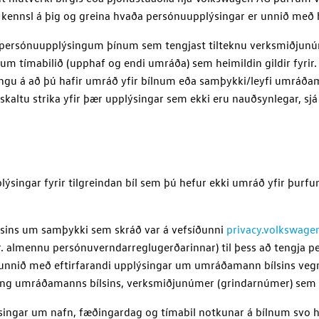
a kennsl á þig og greina hvaða persónuupplýsingar er unnið með
 persónuupplýsingum þínum sem tengjast tilteknu verksmiðjunúm
 tímabilið (upphaf og endi umráða) sem heimildin gildir fyrir.
tingu á að þú hafir umráð yfir bílnum eða samþykki/leyfi umráð
skaltu strika yfir þær upplýsingar sem ekki eru nauðsynlegar, sj
lýsingar fyrir tilgreindan bíl sem þú hefur ekki umráð yfir þurf
lsins um samþykki sem skráð var á vefsíðunni
privacy.volkswage
gr. almennu persónuverndarreglugerðarinnar) til þess að tengja 
r unnið með eftirfarandi upplýsingar um umráðamann bílsins ve
isfang umráðamanns bílsins, verksmiðjunúmer (grindarnúmer) sem 
singar um nafn, fæðingardag og tímabil notkunar á bílnum svo hæ