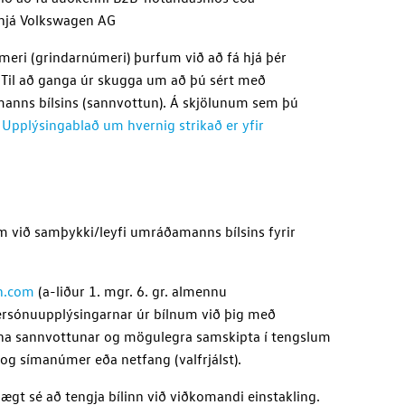
 hjá
Volkswagen AG
eri (grindarnúmeri) þurfum við að fá hjá þér
 Til að ganga úr skugga um að þú sért með
amanns bílsins (sannvottun). Á skjölunum sem þú
á
Upplýsingablað um hvernig strikað er yfir
um við samþykki/leyfi umráðamanns bílsins fyrir
n.com
(a-liður 1. mgr. 6. gr. almennu
persónuupplýsingarnar úr bílnum við þig með
gna sannvottunar og mögulegra samskipta í tengslum
og símanúmer eða netfang (valfrjálst).
gt sé að tengja bílinn við viðkomandi einstakling.