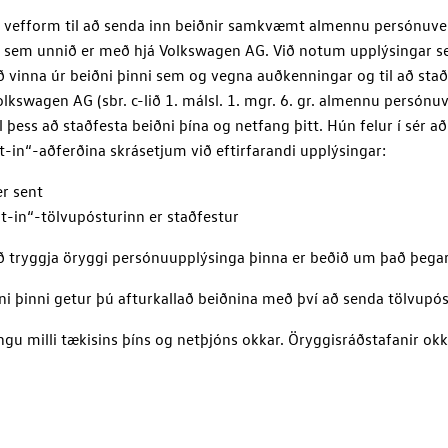
 vefform til að senda inn beiðnir samkvæmt almennu persónuve
ar sem unnið er með hjá
Volkswagen AG
. Við notum upplýsingar sem
ð vinna úr beiðni þinni sem og vegna auðkenningar og til að sta
olkswagen AG
(sbr. c-lið 1. málsl. 1. mgr. 6. gr. almennu persón
 þess að staðfesta beiðni þína og netfang þitt. Hún felur í sér a
-in“-aðferðina skrásetjum við eftirfarandi upplýsingar:
er sent
t-in“-tölvupósturinn er staðfestur
 að tryggja öryggi persónuupplýsinga þinna er beðið um það þegar
ni þinni getur þú afturkallað beiðnina með því að senda tölvupó
ngu milli tækisins þíns og netþjóns okkar. Öryggisráðstafanir o