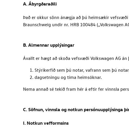
A. Ábyrgðaraðili
Það er okkur sönn ánægja að þú heimsækir vefsvæð
Braunschweig undir nr.
HRB 100484
(
„Volkswagen A
B. Almennar upplýsingar
Ávallt er hægt að skoða vefsvæði
Volkswagen AG
án 
Stýrikerfið sem þú notar, vafrann sem þú notar
dagsetningu og tíma heimsóknar.
Nema annað sé tekið fram hér á eftir fer vinnsla p
C. Söfnun, vinnsla og notkun persónuupplýsinga þ
I. Notkun vefformsins