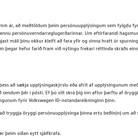
imm ár, að meðtöldum þeim persónuupplýsingum sem fylgdu fyri
almennu persónuverndarreglugerðarinnar. Um eftirfarandi hagsmu
jast máli þínu okkur kleift að fara yfir og vinna hratt úr spu
þegar hefur farið fram við nýtingu frekari réttinda skráðs eins
il þess að sækja upplýsingaskýrslu eða afrit af upplýsingunum 
 sendum þér í pósti. Ef þú vilt skrá þig inn aftur þarftu af öryg
ingunum fyrir
Volkswagen ID
-notandareikninginn þinn.
il að tryggja öryggi persónuupplýsinga þinna ertu beðin(n) um að 
 þeim síðan eytt sjálfkrafa.