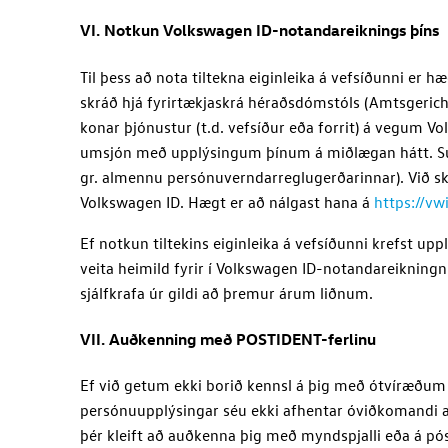
VI. Notkun
Volkswagen ID
-notandareiknings þíns
Til þess að nota tiltekna eiginleika á vefsíðunni er 
skráð hjá fyrirtækjaskrá héraðsdómstóls (Amtsgeric
konar þjónustur (t.d. vefsíður eða forrit) á vegum
Vo
umsjón með upplýsingum þínum á miðlægan hátt. Sú v
gr. almennu persónuverndarreglugerðarinnar). Við skr
Volkswagen ID
. Hægt er að nálgast hana á
https://vw
Ef notkun tiltekins eiginleika á vefsíðunni krefst upp
veita heimild fyrir í
Volkswagen ID
-notandareikningnu
sjálfkrafa úr gildi að þremur árum liðnum.
VII. Auðkenning með POSTIDENT-ferlinu
Ef við getum ekki borið kennsl á þig með ótvíræðum
persónuupplýsingar séu ekki afhentar óviðkomandi a
þér kleift að auðkenna þig með myndspjalli eða á póst