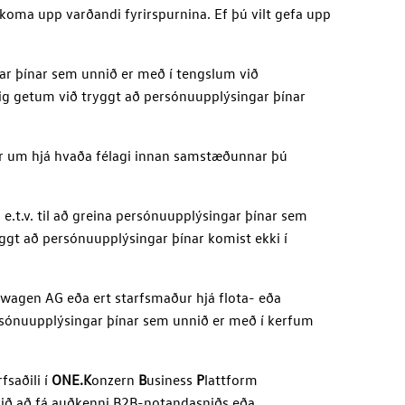
 koma upp varðandi fyrirspurnina. Ef þú vilt gefa upp
gar þínar sem unnið er með í tengslum við
ig getum við tryggt að persónuupplýsingar þínar
ar um hjá hvaða félagi innan samstæðunnar þú
 e.t.v. til að greina persónuupplýsingar þínar sem
ggt að persónuupplýsingar þínar komist ekki í
swagen AG
eða ert starfsmaður hjá flota- eða
ersónuupplýsingar þínar sem unnið er með í kerfum
fsaðili í
ONE.K
onzern
B
usiness
P
lattform
ið að fá auðkenni B2B-notandasniðs eða