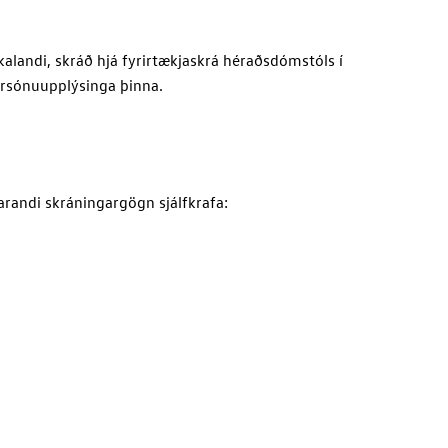
kalandi, skráð hjá fyrirtækjaskrá héraðsdómstóls í
ersónuupplýsinga þinna.
arandi skráningargögn sjálfkrafa: