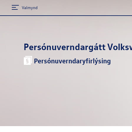
Valmynd
Persónuverndargátt
Volks
Persónuverndaryfirlýsing