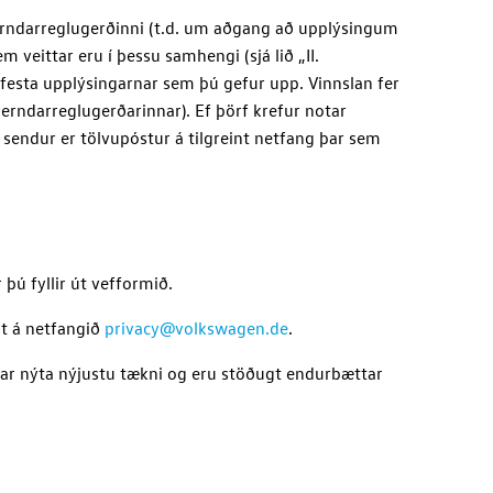
rndarreglugerðinni (t.d. um aðgang að upplýsingum
 veittar eru í þessu samhengi (sjá lið „II.
ðfesta upplýsingarnar sem þú gefur upp. Vinnslan fer
uverndarreglugerðarinnar). Ef þörf krefur notar
ð sendur er tölvupóstur á tilgreint netfang þar sem
 þú fyllir út vefformið.
st á netfangið
privacy@volkswagen.de
.
kkar nýta nýjustu tækni og eru stöðugt endurbættar