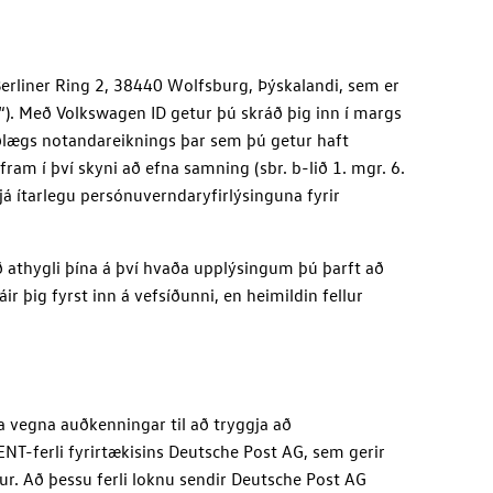
Berliner Ring 2, 38440 Wolfsburg, Þýskalandi, sem er
“
). Með
Volkswagen ID
getur þú skráð þig inn í margs
ðlægs notandareiknings þar sem þú getur haft
 í því skyni að efna samning (sbr. b-lið 1. mgr. 6.
já ítarlegu persónuverndaryfirlýsinguna fyrir
athygli þína á því hvaða upplýsingum þú þarft að
 þig fyrst inn á vefsíðunni, en heimildin fellur
na vegna auðkenningar til að tryggja að
NT-ferli fyrirtækisins Deutsche Post AG, sem gerir
kur. Að þessu ferli loknu sendir Deutsche Post AG