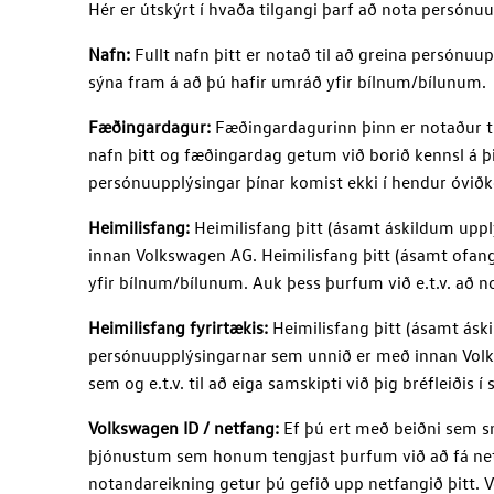
Hér er útskýrt í hvaða tilgangi þarf að nota persónuu
Nafn:
Fullt nafn þitt er notað til að greina persónu
sýna fram á að þú hafir umráð yfir bílnum/bílunum.
Fæðingardagur:
Fæðingardagurinn þinn er notaður ti
nafn þitt og fæðingardag getum við borið kennsl á þ
persónuupplýsingar þínar komist ekki í hendur óviðk
Heimilisfang:
Heimilisfang þitt (ásamt áskildum uppl
innan
Volkswagen AG
. Heimilisfang þitt (ásamt ofan
yfir bílnum/bílunum. Auk þess þurfum við e.t.v. að not
Heimilisfang fyrirtækis:
Heimilisfang þitt (ásamt áski
persónuupplýsingarnar sem unnið er með innan Volks
sem og e.t.v. til að eiga samskipti við þig bréfleiðis 
Volkswagen ID / netfang:
Ef þú ert með beiðni sem 
þjónustum sem honum tengjast þurfum við að fá net
notandareikning getur þú gefið upp netfangið þitt.
V