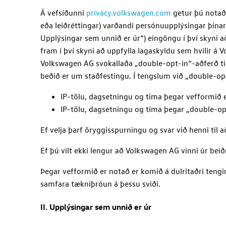
Á vefsíðunni
privacy.volkswagen.com
getur þú notað
eða leiðréttingar) varðandi persónuupplýsingar þín
Upplýsingar sem unnið er úr“) eingöngu í því skyni a
fram í því skyni að uppfylla lagaskyldu sem hvílir á
V
Volkswagen AG
svokallaða „double-opt-in“-aðferð til
beðið er um staðfestingu. Í tengslum við „double-opt
IP-tölu, dagsetningu og tíma þegar vefformið 
IP-tölu, dagsetningu og tíma þegar „double-op
Ef velja þarf öryggisspurningu og svar við henni til
Ef þú vilt ekki lengur að
Volkswagen AG
vinni úr beið
Þegar vefformið er notað er komið á dulritaðri tengi
samfara tækniþróun á þessu sviði.
II. Upplýsingar sem unnið er úr