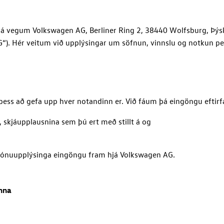
i á vegum
Volkswagen AG
, Berliner Ring 2, 38440 Wolfsburg, Þýs
G“
). Hér veitum við upplýsingar um söfnun, vinnslu og notkun p
þess að gefa upp hver notandinn er. Við fáum þá eingöngu eftirf
, skjáupplausnina sem þú ert með stillt á og
ersónuupplýsinga eingöngu fram hjá
Volkswagen AG
.
inna