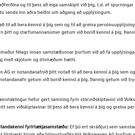
ferðina og til þess að eiga samskipti við þig, t.d. ef spurningar
ltu senda inn aðra beiðni um aðgang að upplýsingum.
 til að bera kennsl á þig sem og til að greina persónuupplýsin
n þitt og starfsmannanúmer getum við borið kennsl á þig. Þann
arfsmaður félags innan samstæðunnar þurfum við að fá upplýsing
á þig með skjótum og ótvíræðum hætti.
en AG
er notandanafnið þitt notað til að bera kennsl á þig sem og
notandanafn getum við borið kennsl á þig. Þannig getum við try
einstaklingur hefur gert samning fyrir stórviðskiptavini við
Volk
itt sem viðskiptavinar til þess að bera kennsl á þig og greina p
otandakenni fyrirtækjasamstæðu:
Ef þú ert skráð(ur) sem samstar
t hlutverki birgis eða þjónustuaðila hjá
Volkswagen AG
þurfum v