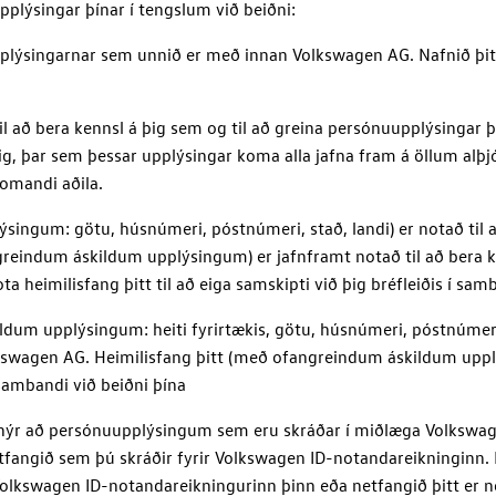
pplýsingar þínar í tengslum við beiðni:
upplýsingarnar sem unnið er með innan
Volkswagen AG
. Nafnið þi
l að bera kennsl á þig sem og til að greina persónuupplýsingar
ig, þar sem þessar upplýsingar koma alla jafna fram á öllum alþ
omandi aðila.
ýsingum: götu, húsnúmeri, póstnúmeri, stað, landi) er notað ti
greindum áskildum upplýsingum) er jafnframt notað til að bera ke
a heimilisfang þitt til að eiga samskipti við þig bréfleiðis í sam
ldum upplýsingum: heiti fyrirtækis, götu, húsnúmeri, póstnúmeri, 
wagen AG. Heimilisfang þitt (með ofangreindum áskildum upplýs
í sambandi við beiðni þína
snýr að persónuupplýsingum sem eru skráðar í miðlæga
Volkswag
fangið sem þú skráðir fyrir
Volkswagen ID
-notandareikninginn.
olkswagen ID
-notandareikningurinn þinn eða netfangið þitt er 