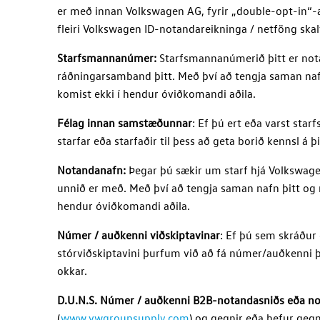
er með innan Volkswagen AG, fyrir „double-opt-in“-að
fleiri
Volkswagen ID
-notandareikninga / netföng ska
Starfsmannanúmer:
Starfsmannanúmerið þitt er notað
ráðningarsamband þitt. Með því að tengja saman naf
komist ekki í hendur óviðkomandi aðila.
Félag innan samstæðunnar
: Ef þú ert eða varst st
starfar eða starfaðir til þess að geta borið kennsl 
Notandanafn:
Þegar þú sækir um starf hjá
Volkswag
unnið er með. Með því að tengja saman nafn þitt og 
hendur óviðkomandi aðila.
Númer / auðkenni viðskiptavinar
: Ef þú sem skráður 
stórviðskiptavini þurfum við að fá númer/auðkenni þ
okkar.
D.U.N.S. Númer / auðkenni B2B-notandasniðs eða n
(
www.vwgroupsupply.com
) og gegnir eða hefur gegn