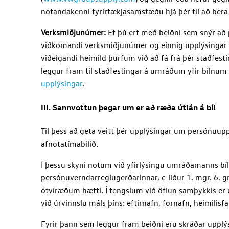
notandakenni fyrirtækjasamstæðu hjá þér til að ber
Verksmiðjunúmer:
Ef þú ert með beiðni sem snýr að
viðkomandi verksmiðjunúmer og einnig upplýsingar um
viðeigandi heimild þurfum við að fá frá þér staðfes
leggur fram til staðfestingar á umráðum yfir bílnum 
upplýsingar
.
III. Sannvottun þegar um er að ræða útlán á bíl
Til þess að geta veitt þér upplýsingar um persónuupp
afnotatímabilið.
Í þessu skyni notum við yfirlýsingu umráðamanns bí
persónuverndarreglugerðarinnar, c-liður 1. mgr. 6. 
ótvíræðum hætti. Í tengslum við öflun samþykkis e
við úrvinnslu máls þíns: eftirnafn, fornafn, heimil
Fyrir þann sem leggur fram beiðni eru skráðar upplý