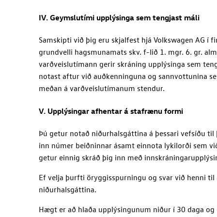
IV. Geymslutími upplýsinga sem tengjast máli
Samskipti við þig eru skjalfest hjá
Volkswagen AG
í f
grundvelli hagsmunamats skv. f-lið 1. mgr. 6. gr. 
varðveislutímann gerir skráning upplýsinga sem teng
notast aftur við auðkenninguna og sannvottunina sem 
meðan á varðveislutímanum stendur.
V. Upplýsingar afhentar á stafrænu formi
Þú getur notað niðurhalsgáttina á þessari vefsíðu t
inn númer beiðninnar ásamt einnota lykilorði sem við
getur einnig skráð þig inn með innskráningarupplýs
Ef velja þurfti öryggisspurningu og svar við henni t
niðurhalsgáttina.
Hægt er að hlaða upplýsingunum niður í 30 daga og er